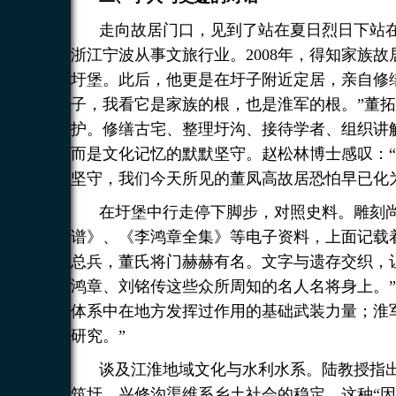
走向故居门口，见到了站在夏日烈日下站
浙江宁波从事文旅行业。2008年，得知家族
圩堡。此后，他更是在圩子附近定居，亲自修
子，我看它是家族的根，也是淮军的根。”董
护。修缮古宅、整理圩沟、接待学者、组织讲
而是文化记忆的默默坚守。赵松林博士感叹：
坚守，我们今天所见的董凤高故居恐怕早已化
在圩堡中行走停下脚步，对照史料。雕刻
谱》、《李鸿章全集》等电子资料，上面记载
总兵，董氏将门赫赫有名。文字与遗存交织，
鸿章、刘铭传这些众所周知的名人名将身上。
体系中在地方发挥过作用的基础武装力量；淮
研究。”
谈及江淮地域文化与水利水系。陆教授指
筑圩、兴修沟渠维系乡土社会的稳定。这种“