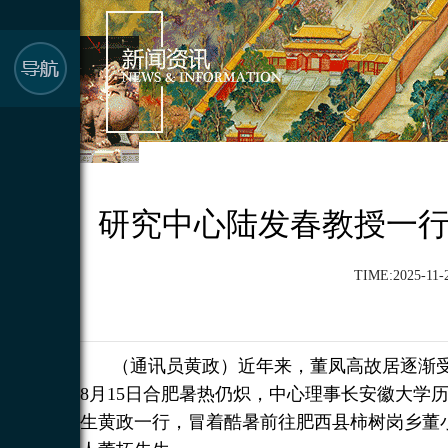
研究中心陆发春教授一
TIME:2025-11-2
（通讯员黄政）近年来，董凤高故居逐渐受
8月15日合肥暑热仍炽，中心理事长安徽大学
生黄政一行，冒着酷暑前往肥西县柿树岗乡董