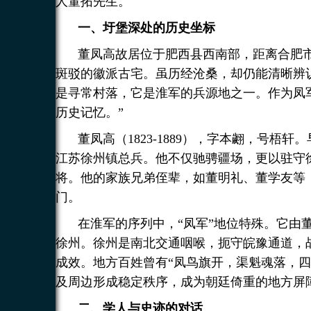
人董拓先生。
一、圩堡深处的历史坐标
董凤高故居位于肥西县西南部，距离合肥
斑驳的徽派古宅。虽历经沧桑，却仍能清晰辨
是寻常村落，它是淮军的兵源地之一。作为凤
历史记忆。”
董凤高（1823-1889），字本翽，号
江苏徐州镇总兵。他不仅驰骋疆场，更以驻守
将。他的家族兄弟侄辈，如董明礼、董学友等
门。
在淮军的序列中，“凤军”地位特殊。它由
徐州。徐州是南北交通咽喉，扼守皖豫通道，
成效。地方百姓曾有“凤鸟旗开，渠魁魂落，
及周边形成稳定秩序，成为朝廷倚重的地方屏
二、学人与史迹的对话