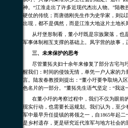
神。“江淮走出了许多近现代杰出人物。”陆教
硬仗的传统；而唐德刚先生作为史学家，则以
出现，都不是偶然，而是江淮大地这片土地长
从圩堡形制看，董小圩既是宗族聚落，也
军事体制相互支撑的基础上。凤字营的故事，
三、未来保护的思考
尽管董拓夫妇十余年来修复了部分古宅与
醒我们：时间的侵蚀无情，单凭一户人家的力
言。陆发春教授则提出：“董小圩要争取纳入
色名片的一部分。”董拓先生语气坚定：“我这
在董小圩的考察过程中，我们不仅为眼前
现实行动，也需要长远规划。我们认为，至少
军中最早升任提镇的将领之一，自1865年起
是乡村遗存，更是研究近代淮军与地方社会的